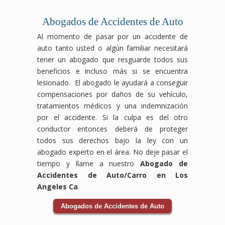
comerciales
consecuencias
abogados
daños
pueden
Los
pueden
duraderas,
especializados
ocasionados
ser
accidentes
ocurrir
pero
en
Abogados de Accidentes de Auto
por
devastadores,
laborales
por
no
compensación
Al momento de pasar por un accidente de
el
pero
pueden
condiciones
tienes
laboral
auto tanto usted o algún familiar necesitará
accidente.
no
ocurrir
inseguras,
que
luchará
Los
tienes
en
como
enfrentarlos
para
tener un abogado que resguarde todos sus
accidentes
que
cualquier
suelos
solo.
que
beneficios e incluso más si se encuentra
de
enfrentarlo
industria
resbaladizos,
Nuestro
tus
lesionado. El abogado le ayudará a conseguir
bicicleta
solo.
y a
falta
equipo
derechos
compensaciones por daños de su vehículo,
pueden
Nuestro
menudo
de
de
sean
tratamientos médicos y una indemnización
ocurrir
equipo
dejan
mantenimiento
abogados
respetados
debido
de
a
o
especializados
y
por el accidente. Si la culpa es del otro
a la
abogados
los
negligencia
en
recibas
conductor entonces deberá de proteger
negligencia
expertos
trabajadores
por
accidentes
el
todos sus derechos bajo la ley con un
de
en
enfrentando
parte
de
apoyo
abogado experto en el área. No deje pasar el
conductores
accidentes
dificultades
del
tránsito
necesario
o
de
físicas
personal.
te
durante
tiempo y llame a nuestro
Abogado de
condiciones
tránsito
y
Nuestro
guiará
tu
Accidentes de Auto/Carro en Los
inseguras
se
económicas.
equipo
a
recuperación.
Angeles Ca
.
en
encargará
Nuestro
de
través
Las
la
de
equipo
abogados
del
aseguradoras
Abogados de Accidentes de Auto
vía,
todo
de
especializados
proceso
pueden
y
el
abogados
en
legal
intentar