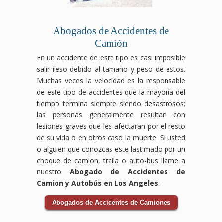
la
y
compensación
compensación
por
que
Abogados de Accidentes de
accidente
te
de
corresponden.
Camión
bicicleta
En un accidente de este tipo es casi imposible
que
salir ileso debido al tamaño y peso de estos.
te
corresponde.
Muchas veces la velocidad es la responsable
de este tipo de accidentes que la mayoría del
tiempo termina siempre siendo desastrosos;
las personas generalmente resultan con
lesiones graves que les afectaran por el resto
de su vida o en otros caso la muerte. Si usted
o alguien que conozcas este lastimado por un
choque de camion, traila o auto-bus llame a
nuestro
Abogado de Accidentes de
Camion y Autobús en Los Angeles
.
Abogados de Accidentes de Camiones