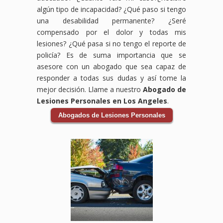
Bicicleta
aquí
CA,
reclamar
médicos,
tu
algún tipo de incapacidad? ¿Qué paso si tengo
en
para
estamos
los
salarios
accidente
una desabilidad permanente? ¿Seré
Lynwood,
ayudarte
aquí
daños
perdidos,
laboral.
compensado por el dolor y todas mis
Downey,
a
para
por
daños
Sabemos
lesiones? ¿Qué pasa si no tengo el reporte de
CA,
obtener
proteger
tus
al
que
estamos
la
tus
lesiones,
vehículo
enfrentar
policía? Es de suma importancia que se
comprometidos
compensación
derechos
incluyendo
y
un
asesore con un abogado que sea capaz de
a
que
y
gastos
cualquier
accidente
responder a todas sus dudas y así tome la
ayudarte
mereces
ayudarte
médicos,
otra
en
mejor decisión. Llame a nuestro
Abogado de
a
por
a
pérdida
pérdida
el
Lesiones Personales en Los Angeles
.
obtener
tus
obtener
de
relacionada
trabajo
la
lesiones,
el
ingresos
con
puede
Abogados de Lesiones Personales
compensación
gastos
apoyo
y
el
ser
que
médicos,
financiero
cualquier
accidente.
abrumador,
necesitas
salarios
que
otro
Los
pero
para
perdidos
necesitas
perjuicio
accidentes
no
cubrir
y
para
que
de
tienes
gastos
daños
cubrir
hayas
auto
que
médicos,
a tu
gastos
sufrido.
pueden
hacerlo
pérdida
vehículo.
médicos,
Los
ser
solo.
de
Los
salarios
accidentes
traumáticos
Nuestro
ingresos,
accidentes
perdidos
en
y
equipo
y
de
y
centros
tener
de
otros
auto
más.