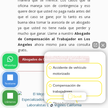
manera que se merece. Los casos que la
oficina maneja son de contingencia y eso
quiere decir que usted no paga nada antes del
que el caso se gane; por lo tanto es una
buena idea tomar la asesoría de un abogado
ya que usted no tiene nada que perder y
mucho que ganar. Llame a nuestro
Abogado
de Compensación al Trabajador en Los
Angeles
ahora mismo para una consulta
gratis..
👋🏼¿Cómo puedo ayudarte?
Abogados de Compensación al Trabajador
WhatsApp
Accidente de vehículo
motorizado
Textéame
Compensación de
trabajadores
Scroll
Llámanos
Otras lesiones