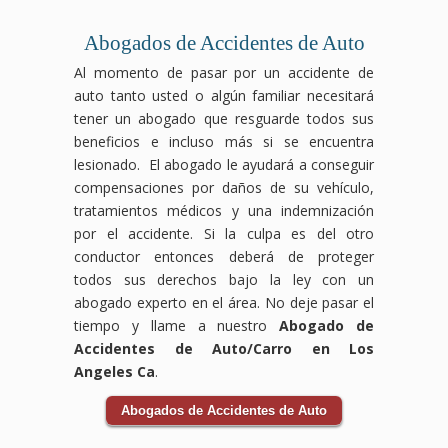
comerciales
consecuencias
abogados
daños
pueden
Los
pueden
duraderas,
especializados
ocasionados
ser
accidentes
ocurrir
pero
en
Abogados de Accidentes de Auto
por
devastadores,
laborales
por
no
compensación
Al momento de pasar por un accidente de
el
pero
pueden
condiciones
tienes
laboral
auto tanto usted o algún familiar necesitará
accidente.
no
ocurrir
inseguras,
que
luchará
Los
tienes
en
como
enfrentarlos
para
tener un abogado que resguarde todos sus
accidentes
que
cualquier
suelos
solo.
que
beneficios e incluso más si se encuentra
de
enfrentarlo
industria
resbaladizos,
Nuestro
tus
lesionado. El abogado le ayudará a conseguir
bicicleta
solo.
y a
falta
equipo
derechos
compensaciones por daños de su vehículo,
pueden
Nuestro
menudo
de
de
sean
tratamientos médicos y una indemnización
ocurrir
equipo
dejan
mantenimiento
abogados
respetados
debido
de
a
o
especializados
y
por el accidente. Si la culpa es del otro
a la
abogados
los
negligencia
en
recibas
conductor entonces deberá de proteger
negligencia
expertos
trabajadores
por
accidentes
el
todos sus derechos bajo la ley con un
de
en
enfrentando
parte
de
apoyo
abogado experto en el área. No deje pasar el
conductores
accidentes
dificultades
del
tránsito
necesario
o
de
físicas
personal.
te
durante
tiempo y llame a nuestro
Abogado de
condiciones
tránsito
y
Nuestro
guiará
tu
Accidentes de Auto/Carro en Los
inseguras
se
económicas.
equipo
a
recuperación.
Angeles Ca
.
en
encargará
Nuestro
de
través
Las
la
de
equipo
abogados
del
aseguradoras
Abogados de Accidentes de Auto
vía,
todo
de
especializados
proceso
pueden
y
el
abogados
en
legal
intentar