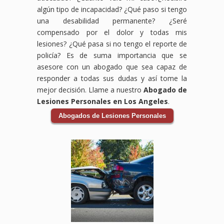
Bicicleta
aquí
CA,
reclamar
médicos,
tu
algún tipo de incapacidad? ¿Qué paso si tengo
en
para
estamos
los
salarios
accidente
una desabilidad permanente? ¿Seré
Lynwood,
ayudarte
aquí
daños
perdidos,
laboral.
compensado por el dolor y todas mis
Downey,
a
para
por
daños
Sabemos
lesiones? ¿Qué pasa si no tengo el reporte de
CA,
obtener
proteger
tus
al
que
estamos
la
tus
lesiones,
vehículo
enfrentar
policía? Es de suma importancia que se
comprometidos
compensación
derechos
incluyendo
y
un
asesore con un abogado que sea capaz de
a
que
y
gastos
cualquier
accidente
responder a todas sus dudas y así tome la
ayudarte
mereces
ayudarte
médicos,
otra
en
mejor decisión. Llame a nuestro
Abogado de
a
por
a
pérdida
pérdida
el
Lesiones Personales en Los Angeles
.
obtener
tus
obtener
de
relacionada
trabajo
la
lesiones,
el
ingresos
con
puede
Abogados de Lesiones Personales
compensación
gastos
apoyo
y
el
ser
que
médicos,
financiero
cualquier
accidente.
abrumador,
necesitas
salarios
que
otro
Los
pero
para
perdidos
necesitas
perjuicio
accidentes
no
cubrir
y
para
que
de
tienes
gastos
daños
cubrir
hayas
auto
que
médicos,
a tu
gastos
sufrido.
pueden
hacerlo
pérdida
vehículo.
médicos,
Los
ser
solo.
de
Los
salarios
accidentes
traumáticos
Nuestro
ingresos,
accidentes
perdidos
en
y
equipo
y
de
y
centros
tener
de
otros
auto
más.