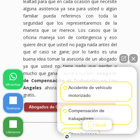
lealtad para que en cada ocasión que necesite
alguna asistencia ya sea para usted o algún
familiar pueda referirnos con toda la
seguridad que los representaremos de la
manera que se merece. Los casos que la
oficina maneja son de contingencia y eso
quiere decir que usted no paga nada antes del
que el caso se gane; por lo tanto es una
buena idea tomar la asesoría de un abogado
ya que usted no tiene nada que perder y
mucho que ganar. Llame a nuestro
Abogado
👋🏼¿Cómo puedo ayudarte?
de Compensación al Trabajador en Los
WhatsApp
Angeles
ahora mismo para una consulta
Accidente de vehículo
gratis..
motorizado
Abogados de Compensación al Trabajador
Textéame
Compensación de
trabajadores
Scroll
Llámanos
Otras lesiones