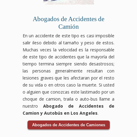
la
y
compensación
compensación
por
que
Abogados de Accidentes de
accidente
te
de
corresponden.
Camión
bicicleta
En un accidente de este tipo es casi imposible
que
salir ileso debido al tamaño y peso de estos.
te
corresponde.
Muchas veces la velocidad es la responsable
de este tipo de accidentes que la mayoría del
tiempo termina siempre siendo desastrosos;
las personas generalmente resultan con
lesiones graves que les afectaran por el resto
de su vida o en otros caso la muerte. Si usted
o alguien que conozcas este lastimado por un
choque de camion, traila o auto-bus llame a
nuestro
Abogado de Accidentes de
Camion y Autobús en Los Angeles
.
Abogados de Accidentes de Camiones